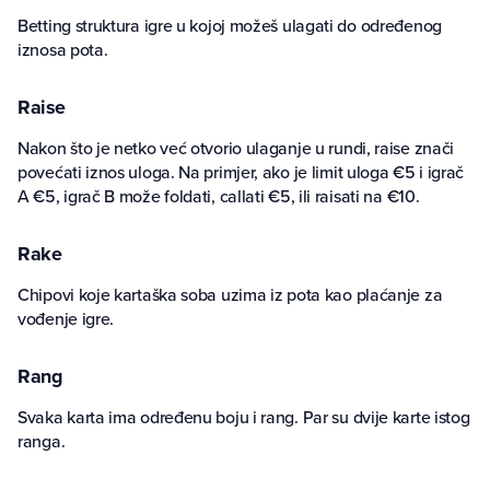
Betting struktura igre u kojoj možeš ulagati do određenog
iznosa pota.
Raise
Nakon što je netko već otvorio ulaganje u rundi, raise znači
povećati iznos uloga. Na primjer, ako je limit uloga €5 i igrač
A €5, igrač B može foldati, callati €5, ili raisati na €10.
Rake
Chipovi koje kartaška soba uzima iz pota kao plaćanje za
vođenje igre.
Rang
Svaka karta ima određenu boju i rang. Par su dvije karte istog
ranga.