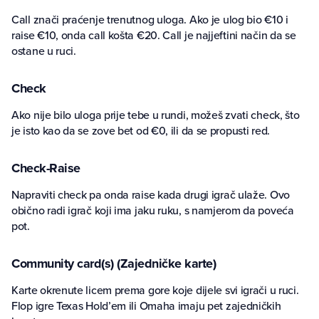
Call znači praćenje trenutnog uloga. Ako je ulog bio €10 i
raise €10, onda call košta €20. Call je najjeftini način da se
ostane u ruci.
Check
Ako nije bilo uloga prije tebe u rundi, možeš zvati check, što
je isto kao da se zove bet od €0, ili da se propusti red.
Check-Raise
Napraviti check pa onda raise kada drugi igrač ulaže. Ovo
obično radi igrač koji ima jaku ruku, s namjerom da poveća
pot.
Community card(s) (Zajedničke karte)
Karte okrenute licem prema gore koje dijele svi igrači u ruci.
Flop igre Texas Hold’em ili Omaha imaju pet zajedničkih