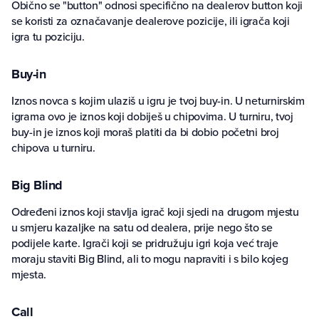
Obično se "button" odnosi specifično na dealerov button koji
se koristi za označavanje dealerove pozicije, ili igrača koji
igra tu poziciju.
Buy-in
Iznos novca s kojim ulaziš u igru je tvoj buy-in. U neturnirskim
igrama ovo je iznos koji dobiješ u chipovima. U turniru, tvoj
buy-in je iznos koji moraš platiti da bi dobio početni broj
chipova u turniru.
Big Blind
Određeni iznos koji stavlja igrač koji sjedi na drugom mjestu
u smjeru kazaljke na satu od dealera, prije nego što se
podijele karte. Igrači koji se pridružuju igri koja već traje
moraju staviti Big Blind, ali to mogu napraviti i s bilo kojeg
mjesta.
Call