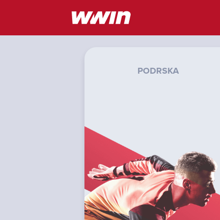
PODRSKA