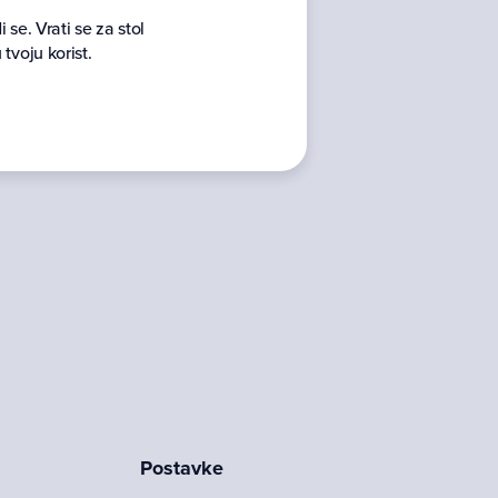
 se. Vrati se za stol
tvoju korist.
Postavke