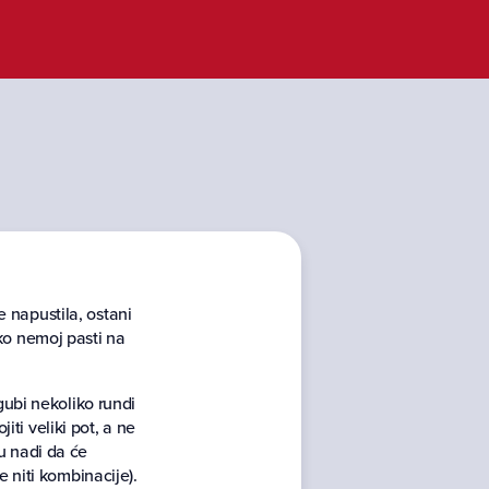
 napustila, ostani
ko nemoj pasti na
zgubi nekoliko rundi
ti veliki pot, a ne
u nadi da će
e niti kombinacije).