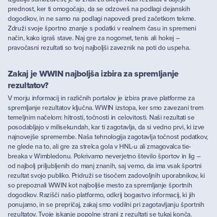
prednost, ker ti omogočajo, da se odzoveš na podlagi dejanskih
dogodkov, in ne samo na podlagi napovedi pred začetkom tekme.
Združi svoje športno znanje s podatki v realnem času in spremeni
način, kako igraš stave. Naj gre za nogomet, tenis ali hokej –
pravočasni rezultati so tvoj najboljši zaveznik na poti do uspeha.
Zakaj je WWIN najboljša izbira za spremljanje
rezultatov?
V morju informacij in različnih portalov je izbira prave platforme za
spremljanje rezultatov ključna. WWIN izstopa, ker smo zavezani trem
temeljnim načelom: hitrosti, točnosti in celovitosti. Naši rezultati se
posodabljajo v milisekundah, kar ti zagotavlja, da si vedno prvi, ki izve
najnovejše spremembe. Naša tehnologija zagotavlja točnost podatkov,
ne glede na to, ali gre za strelca gola v HNL-u ali zmagovalca tie-
breaka v Wimbledonu. Pokrivamo neverjetno število športov in lig –
od najbolj priljubljenih do manj znanih, saj vemo, da ima vsak športni
rezultat svojo publiko. Pridruži se tisočem zadovoljnih uporabnikov, ki
so prepoznali WWIN kot najboljše mesto za spremljanje športnih
dogodkov. Razišči našo platformo, odkrij bogastvo informacij, ki jih
ponujamo, in se prepričaj, zakaj smo vodilni pri zagotavljanju športnih
rezultatov. Tvoje iskanje popolne strani z rezultati se tukaj konča.