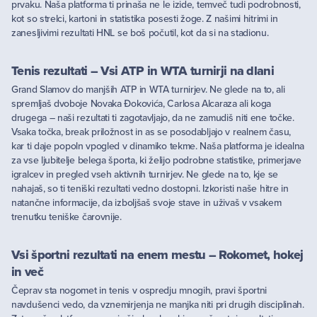
prvaku. Naša platforma ti prinaša ne le izide, temveč tudi podrobnosti,
kot so strelci, kartoni in statistika posesti žoge. Z našimi hitrimi in
zanesljivimi rezultati HNL se boš počutil, kot da si na stadionu.
Tenis rezultati – Vsi ATP in WTA turnirji na dlani
Grand Slamov do manjših ATP in WTA turnirjev. Ne glede na to, ali
spremljaš dvoboje Novaka Đokovića, Carlosa Alcaraza ali koga
drugega – naši rezultati ti zagotavljajo, da ne zamudiš niti ene točke.
Vsaka točka, break priložnost in as se posodabljajo v realnem času,
kar ti daje popoln vpogled v dinamiko tekme. Naša platforma je idealna
za vse ljubitelje belega športa, ki želijo podrobne statistike, primerjave
igralcev in pregled vseh aktivnih turnirjev. Ne glede na to, kje se
nahajaš, so ti teniški rezultati vedno dostopni. Izkoristi naše hitre in
natančne informacije, da izboljšaš svoje stave in uživaš v vsakem
trenutku teniške čarovnije.
Vsi športni rezultati na enem mestu – Rokomet, hokej
in več
Čeprav sta nogomet in tenis v ospredju mnogih, pravi športni
navdušenci vedo, da vznemirjenja ne manjka niti pri drugih disciplinah.