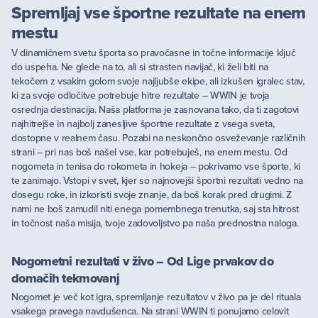
Spremljaj vse športne rezultate na enem
mestu
V dinamičnem svetu športa so pravočasne in točne informacije ključ
do uspeha. Ne glede na to, ali si strasten navijač, ki želi biti na
tekočem z vsakim golom svoje najljubše ekipe, ali izkušen igralec stav,
ki za svoje odločitve potrebuje hitre rezultate – WWIN je tvoja
osrednja destinacija. Naša platforma je zasnovana tako, da ti zagotovi
najhitrejše in najbolj zanesljive športne rezultate z vsega sveta,
dostopne v realnem času. Pozabi na neskončno osveževanje različnih
strani – pri nas boš našel vse, kar potrebuješ, na enem mestu. Od
nogometa in tenisa do rokometa in hokeja – pokrivamo vse športe, ki
te zanimajo. Vstopi v svet, kjer so najnovejši športni rezultati vedno na
dosegu roke, in izkoristi svoje znanje, da boš korak pred drugimi. Z
nami ne boš zamudil niti enega pomembnega trenutka, saj sta hitrost
in točnost naša misija, tvoje zadovoljstvo pa naša prednostna naloga.
Nogometni rezultati v živo – Od Lige prvakov do
domačih tekmovanj
Nogomet je več kot igra, spremljanje rezultatov v živo pa je del rituala
vsakega pravega navdušenca. Na strani WWIN ti ponujamo celovit