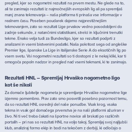
pregled, kjer so nogometni rezultati na prvem mestu. Ne glede na to,
ali te zanimajo rezultati iz najmočnejših evropskih lig ali pa spremljaš
manj znana tekmovanja – naša platforma ti prinaša vse informacije v
realnem času. Poseben poudarek dajemo najprestižnejšim
tekmovanjem, zato so rezultati Lige prvakov vedno posodobljeni do
zadnje sekunde, z natančnimi statistikami, strelci in ključnimi trenutki
tekme. Enako velja tudi za Bundesligo, kjer so rezultati podprti z
analizami in vsemi bistvenimi podatki. Naša pokritost sega od angleške
Premier lige, španske La Lige in italijanske Serie A do eksotičnih lig po
vsem svetu. Vsi nogometni rezultati so ti dostopni z le nekaj kliki, kar ti
omogoča popoln nadzor in pregled nad vsemi tekmami, ki te zanimajo.
Rezultati HNL – Spremljaj Hrvaško nogometno ligo
kot še nikoli
Za domače ljubitelje nogometa je spremljanje Hrvaške nogometne lige
izjemno pomembno. Prav zato smo posvetili posebno pozornost temu,
da so rezultati HNL osrednji del naše ponudbe. Vsak krog, vsaka
tekma in vsak gol domačega prvenstva je na naši platformi ažuriran v
živo. Ni ti več treba čakati na športne novice ali brskati po različnih
portalih – pri nas so rezultati HNL na voljo takoj. Spremljaj svoj najljubši
klub, analiziraj formo ekip in bodi na tekočem z derbiji, ki odločajo o