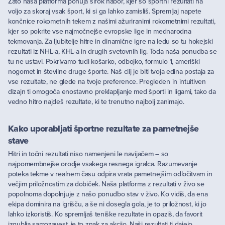
Zato naša platforma ponuja širok nabor, kjer so športni rezultati na
voljo za skoraj vsak šport, ki si ga lahko zamisliš. Spremljaj napete
končnice rokometnih tekem z našimi ažuriranimi rokometnimi rezultati,
kjer so pokrite vse najmočnejše evropske lige in mednarodna
tekmovanja. Za ljubitelje hitre in dinamične igre na ledu so tu hokejski
rezultati iz NHL-a, KHL-a in drugih svetovnih lig. Toda naša ponudba se
tu ne ustavi. Pokrivamo tudi košarko, odbojko, formulo 1, ameriški
nogomet in številne druge športe. Naš cilj je biti tvoja edina postaja za
vse rezultate, ne glede na tvoje preference. Pregleden in intuitiven
dizajn ti omogoča enostavno preklapljanje med športi in ligami, tako da
vedno hitro najdeš rezultate, ki te trenutno najbolj zanimajo.
Kako uporabljati športne rezultate za pametnejše
stave
Hitri in točni rezultati niso namenjeni le navijačem – so
najpomembnejše orodje vsakega resnega igralca. Razumevanje
poteka tekme v realnem času odpira vrata pametnejšim odločitvam in
večjim priložnostim za dobiček. Naša platforma z rezultati v živo se
popolnoma dopolnjuje z našo ponudbo stav v živo. Ko vidiš, da ena
ekipa dominira na igrišču, a še ni dosegla gola, je to priložnost, ki jo
lahko izkoristiš. Ko spremljaš teniške rezultate in opaziš, da favorit
izgublja samozavest, je to znak za akcijo. Naši rezultati ti dajejo