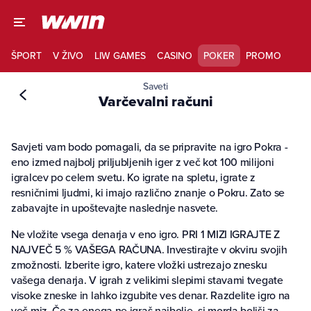
ŠPORT
V ŽIVO
LIW GAMES
CASINO
POKER
PROMO
Saveti
Varčevalni računi
Savjeti vam bodo pomagali, da se pripravite na igro Pokra -
eno izmed najbolj priljubljenih iger z več kot 100 milijoni
igralcev po celem svetu. Ko igrate na spletu, igrate z
resničnimi ljudmi, ki imajo različno znanje o Pokru. Zato se
zabavajte in upoštevajte naslednje nasvete.
Ne vložite vsega denarja v eno igro. PRI 1 MIZI IGRAJTE Z
NAJVEČ 5 % VAŠEGA RAČUNA. Investirajte v okviru svojih
zmožnosti. Izberite igro, katere vložki ustrezajo znesku
vašega denarja. V igrah z velikimi slepimi stavami tvegate
visoke zneske in lahko izgubite ves denar. Razdelite igro na
več miz. Če za enega ne igraš najbolje, si morda boljši za