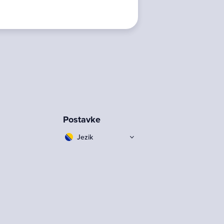
Postavke
Jezik