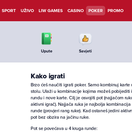
SPORT
UŽIVO
LIW GAMES
CASINO
POKER
PROMO
Upute
Savjeti
Kako igrati
Brzo ćeš naučiti igrati poker. Samo kombinuj karte 
stolu. Ulaži u kombinacije kojima možeš pobijediti i
rundu i nove karte. Cilj je osvojiti pot (najjačom ruk
aktivni igrač). Najjača ruka je najbolja kombinacija
runde (provjeri rang ruke). Kad ostaneš jedini aktivn
pot bez obzira na jačinu ruke.
Pot se povećava u 4 kruga runde: