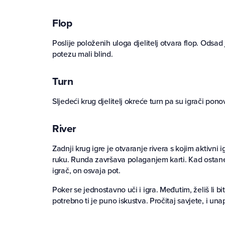
Flop
Poslije položenih uloga djelitelj otvara flop. Odsad 
potezu mali blind.
Turn
Sljedeći krug djelitelj okreće turn pa su igrači pon
River
Zadnji krug igre je otvaranje rivera s kojim aktivni 
ruku. Runda završava polaganjem karti. Kad ostane
igrač, on osvaja pot.
Poker se jednostavno uči i igra. Međutim, želiš li bit
potrebno ti je puno iskustva. Pročitaj savjete, i una