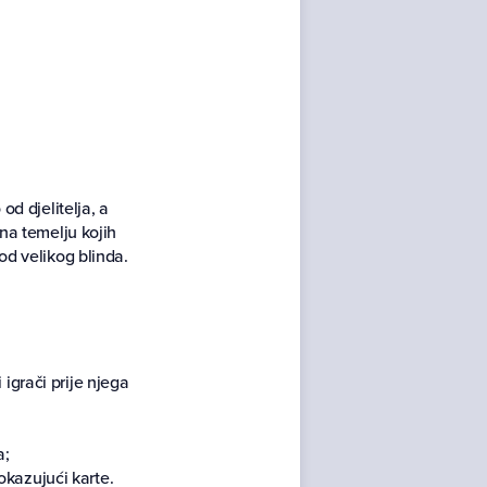
 od djelitelja, a
a na temelju kojih
 od velikog blinda.
 igrači prije njega
a;
okazujući karte.