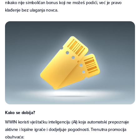
nikako nije simboličan bonus koji ne možeš podići, već je pravo
klađenje bez ulaganja novca.
Kako se dobija?
WWIN koristi vještačku inteligenciju (AI) koja automatski prepoznaje
aktivne i lojalne igrače i dodjeljuje pogodnosti. Trenutna promocija
obuhvaća: