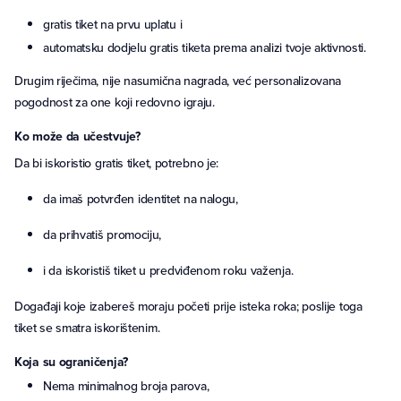
gratis tiket na prvu uplatu i
automatsku dodjelu gratis tiketa prema analizi tvoje aktivnosti.
Drugim riječima, nije nasumična nagrada, već personalizovana
pogodnost za one koji redovno igraju.
Ko može da učestvuje?
Da bi iskoristio gratis tiket, potrebno je:
da imaš potvrđen identitet na nalogu,
da prihvatiš promociju,
i da iskoristiš tiket u predviđenom roku važenja.
Događaji koje izabereš moraju početi prije isteka roka; poslije toga
tiket se smatra iskorištenim.
Koja su ograničenja?
Nema minimalnog broja parova,