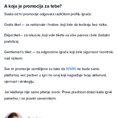
A koja je promocija za tebe?
Svaka od tri promocije odgovara različitom profilu igrača:
Gratis tiket — za radoznale i hrabre, koji žele da testiraju bez rizika.
Ekipa tiket— za iskusne, koji vole tikete sa više parova i žele dodatni
podsticaj.
Gentlemen’s tiket — za odgovorne igrače koji žele sigurnost i kontrolu
nad rizikom.
Sve tri promocije osmišljene su tako da
WWIN
ne bude samo
platforma, već partner u igri i to onaj koji nagrađuje tvoju aktivnost,
vjernost i strategiju.
Jer klađenje nije samo pitanje sreće. Prava prednost dolazi kada igraš
pametno, i sa pravim saveznikom.