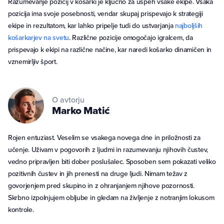
Razumevanje pozicij v košarki je ključno za uspeh vsake ekipe. Vsaka
pozicija ima svoje posebnosti, vendar skupaj prispevajo k strategiji
ekipe in rezultatom, kar lahko pripelje tudi do ustvarjanja
najboljših
košarkarjev na svetu
. Različne pozicije omogočajo igralcem, da
prispevajo k ekipi na različne načine, kar naredi košarko dinamičen in
vznemirljiv šport.
O avtorju
Marko
Matić
Rojen entuziast. Veselim se vsakega novega dne in priložnosti za
učenje. Uživam v pogovorih z ljudmi in razumevanju njihovih čustev,
vedno pripravljen biti dober poslušalec. Sposoben sem pokazati veliko
pozitivnih čustev in jih prenesti na druge ljudi. Nimam težav z
govorjenjem pred skupino in z ohranjanjem njihove pozornosti.
Skrbno izpolnjujem obljube in gledam na življenje z notranjim lokusom
kontrole.