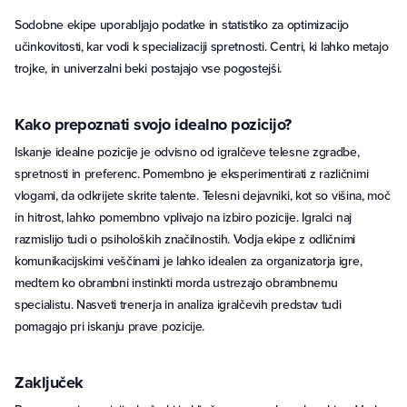
Sodobne ekipe uporabljajo podatke in statistiko za optimizacijo
učinkovitosti, kar vodi k specializaciji spretnosti. Centri, ki lahko metajo
trojke, in univerzalni beki postajajo vse pogostejši.
Kako prepoznati svojo idealno pozicijo?
Iskanje idealne pozicije je odvisno od igralčeve telesne zgradbe,
spretnosti in preferenc. Pomembno je eksperimentirati z različnimi
vlogami, da odkrijete skrite talente. Telesni dejavniki, kot so višina, moč
in hitrost, lahko pomembno vplivajo na izbiro pozicije. Igralci naj
razmislijo tudi o psiholoških značilnostih. Vodja ekipe z odličnimi
komunikacijskimi veščinami je lahko idealen za organizatorja igre,
medtem ko obrambni instinkti morda ustrezajo obrambnemu
specialistu. Nasveti trenerja in analiza igralčevih predstav tudi
pomagajo pri iskanju prave pozicije.
Zaključek