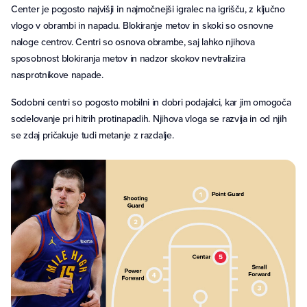
Center je pogosto najvišji in najmočnejši igralec na igrišču, z ključno
vlogo v obrambi in napadu. Blokiranje metov in skoki so osnovne
naloge centrov. Centri so osnova obrambe, saj lahko njihova
sposobnost blokiranja metov in nadzor skokov nevtralizira
nasprotnikove napade.
Sodobni centri so pogosto mobilni in dobri podajalci, kar jim omogoča
sodelovanje pri hitrih protinapadih. Njihova vloga se razvija in od njih
se zdaj pričakuje tudi metanje z razdalje.