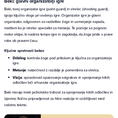
Beki: glavni organizatorji igre
Beki, torej organizator igre (point guard) in strelec (shooting guard),
igrajo ključno vlogo pri vodenju igre. Organizator igre je glavni
organizator, odgovoren za razdelitev žoge in usmerjanje napada,
medtem ko je strelec specialist za metanje. Te pozicije so pogosto
motor ekipe, ki nadzira tempo igre in zagotavlja, da žoga pride v prave
roke ob pravem času.
Ključne spretnosti bekov
Dribling
: kontrola žoge pod pritiskom je ključna za organizatorja
igre.
Metanje
: natančnost z razdalje je pomembna za strelca.
Vizija
: sposobnost opazovanja soigralcev in sprejemanja hitrih
odločitev loči vrhunske organizatorje igre.
Beki morajo imeti psihološko trdnost za sprejemanje hitrih odločitev in
izjemno fizično pripravljenost za hitre reakcije in vzdržljivost med
celotno tekmo.