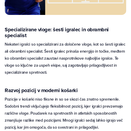
Specializirane vloge: šesti igralec in obrambni
specialist
Nekateri igralci so specializirani za določene vloge, kot so šesti igralec
ali obrambni specialist. Šesti igralec prinaša energijo in točke, medtem
ko obrambni specialist zaustavi nasprotnikove najboljše igralce. Te
vloge so ključne za uspeh ekipe, saj zagotavljajo prilagodljivost in
specializirane spretnosti.
Razvoj pozicij v moderni košarki
Pozicije v košarki niso fiksne in so se skozi čas znatno spremenile.
Sodobni trendi vključujejo fleksibilnost pozicij, kjer igralci prevzemajo
različne vloge. Poudarek na spretnostih in atletskih sposobnostih
zmanjšuje razlike med pozicijami. Mnogi igralci sedaj lahko igrajo več
pozicij, kar jim omogoča, da so svestrani in prilagodljivi.