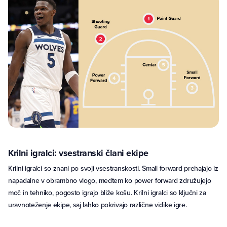
Krilni igralci: vsestranski člani ekipe
Krilni igralci so znani po svoji vsestranskosti. Small forward prehajajo iz
napadalne v obrambno vlogo, medtem ko power forward združujejo
moč in tehniko, pogosto igrajo bliže košu. Krilni igralci so ključni za
uravnoteženje ekipe, saj lahko pokrivajo različne vidike igre.