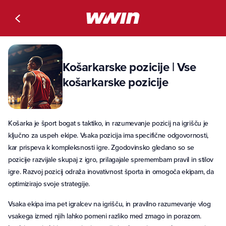
Košarkarske pozicije | Vse
košarkarske pozicije
Košarka je šport bogat s taktiko, in razumevanje pozicij na igrišču je
ključno za uspeh ekipe. Vsaka pozicija ima specifične odgovornosti,
kar prispeva k kompleksnosti igre. Zgodovinsko gledano so se
pozicije razvijale skupaj z igro, prilagajale spremembam pravil in stilov
igre. Razvoj pozicij odraža inovativnost športa in omogoča ekipam, da
optimizirajo svoje strategije.
Vsaka ekipa ima pet igralcev na igrišču, in pravilno razumevanje vlog
vsakega izmed njih lahko pomeni razliko med zmago in porazom.