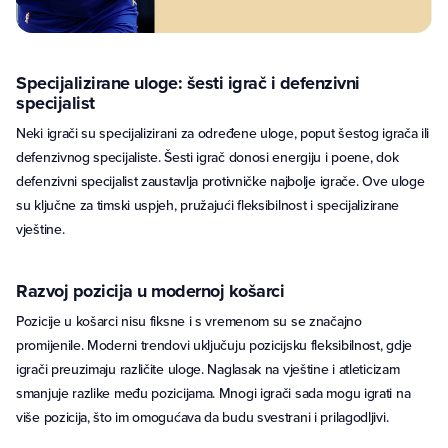
Specijalizirane uloge: šesti igrač i defenzivni
specijalist
Neki igrači su specijalizirani za određene uloge, poput šestog igrača ili
defenzivnog specijaliste. Šesti igrač donosi energiju i poene, dok
defenzivni specijalist zaustavlja protivničke najbolje igrače. Ove uloge
su ključne za timski uspjeh, pružajući fleksibilnost i specijalizirane
vještine.
Razvoj pozicija u modernoj košarci
Pozicije u košarci nisu fiksne i s vremenom su se značajno
promijenile. Moderni trendovi uključuju pozicijsku fleksibilnost, gdje
igrači preuzimaju različite uloge. Naglasak na vještine i atleticizam
smanjuje razlike među pozicijama. Mnogi igrači sada mogu igrati na
više pozicija, što im omogućava da budu svestrani i prilagodljivi.