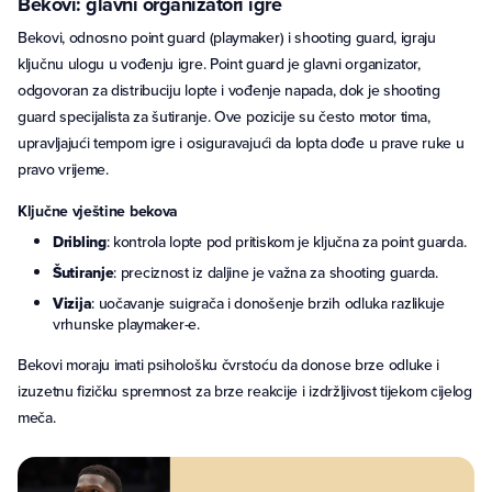
Bekovi: glavni organizatori igre
Bekovi, odnosno point guard (playmaker) i shooting guard, igraju
ključnu ulogu u vođenju igre. Point guard je glavni organizator,
odgovoran za distribuciju lopte i vođenje napada, dok je shooting
guard specijalista za šutiranje. Ove pozicije su često motor tima,
upravljajući tempom igre i osiguravajući da lopta dođe u prave ruke u
pravo vrijeme.
Ključne vještine bekova
Dribling
: kontrola lopte pod pritiskom je ključna za point guarda.
Šutiranje
: preciznost iz daljine je važna za shooting guarda.
Vizija
: uočavanje suigrača i donošenje brzih odluka razlikuje
vrhunske playmaker-e.
Bekovi moraju imati psihološku čvrstoću da donose brze odluke i
izuzetnu fizičku spremnost za brze reakcije i izdržljivost tijekom cijelog
meča.