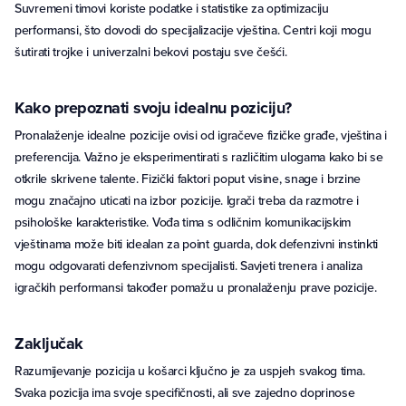
Suvremeni timovi koriste podatke i statistike za optimizaciju
performansi, što dovodi do specijalizacije vještina. Centri koji mogu
šutirati trojke i univerzalni bekovi postaju sve češći.
Kako prepoznati svoju idealnu poziciju?
Pronalaženje idealne pozicije ovisi od igračeve fizičke građe, vještina i
preferencija. Važno je eksperimentirati s različitim ulogama kako bi se
otkrile skrivene talente. Fizički faktori poput visine, snage i brzine
mogu značajno uticati na izbor pozicije. Igrači treba da razmotre i
psihološke karakteristike. Vođa tima s odličnim komunikacijskim
vještinama može biti idealan za point guarda, dok defenzivni instinkti
mogu odgovarati defenzivnom specijalisti. Savjeti trenera i analiza
igračkih performansi također pomažu u pronalaženju prave pozicije.
Zaključak
Razumijevanje pozicija u košarci ključno je za uspjeh svakog tima.
Svaka pozicija ima svoje specifičnosti, ali sve zajedno doprinose