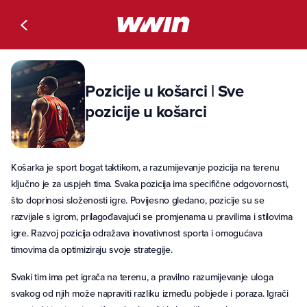
Pozicije u košarci | Sve
pozicije u košarci
Košarka je sport bogat taktikom, a razumijevanje pozicija na terenu
ključno je za uspjeh tima. Svaka pozicija ima specifične odgovornosti,
što doprinosi složenosti igre. Povijesno gledano, pozicije su se
razvijale s igrom, prilagođavajući se promjenama u pravilima i stilovima
igre. Razvoj pozicija odražava inovativnost sporta i omogućava
timovima da optimiziraju svoje strategije.
Svaki tim ima pet igrača na terenu, a pravilno razumijevanje uloga
svakog od njih može napraviti razliku između pobjede i poraza. Igrači