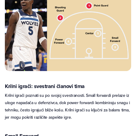
Krilni igrači: svestrani članovi tima
Krilni igrači poznati su po svojoj svestranosti. Small forwardi prelaze iz
uloge napadača u defenzivca, dok power forwardi kombiniraju snagu i
tehniku, često igrajući bliže košu. Krilni igrači su ključni za balans tima,
jer mogu pokriti različite aspekte igre.