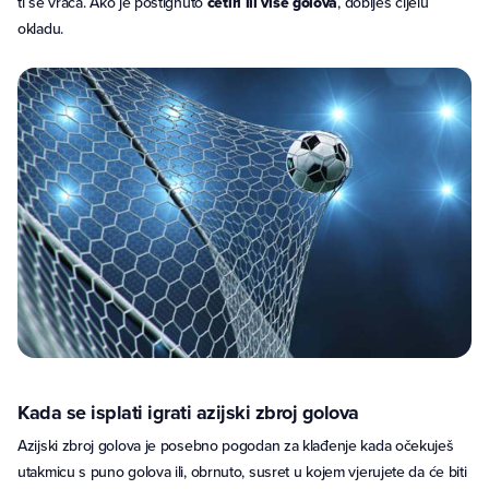
ti se vraća. Ako je postignuto
četiri ili više golova
, dobiješ cijelu
okladu.
Kada se isplati igrati azijski zbroj golova
Azijski zbroj golova je posebno pogodan za klađenje kada očekuješ
utakmicu s puno golova ili, obrnuto, susret u kojem vjerujete da će biti