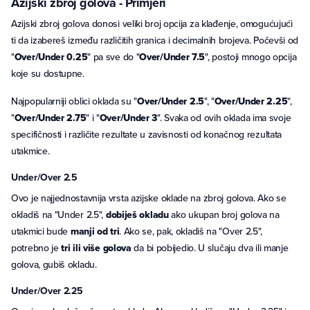
Azijski zbroj golova - Primjeri
Azijski zbroj golova donosi veliki broj opcija za klađenje, omogućujući
ti da izabereš između različitih granica i decimalnih brojeva. Počevši od
"
Over/Under 0.25
" pa sve do "
Over/Under 7.5
", postoji mnogo opcija
koje su dostupne.
Najpopularniji oblici oklada su "
Over/Under 2.5
", "
Over/Under 2.25
",
"
Over/Under 2.75
" i "
Over/Under 3
". Svaka od ovih oklada ima svoje
specifičnosti i različite rezultate u zavisnosti od konačnog rezultata
utakmice.
Under/Over 2.5
Ovo je najjednostavnija vrsta azijske oklade na zbroj golova. Ako se
okladiš na "Under 2.5",
dobiješ okladu
ako ukupan broj golova na
utakmici bude
manji od tri
. Ako se, pak, okladiš na "Over 2.5",
potrebno je
tri ili više golova
da bi pobijedio. U slučaju dva ili manje
golova, gubiš okladu.
Under/Over 2.25