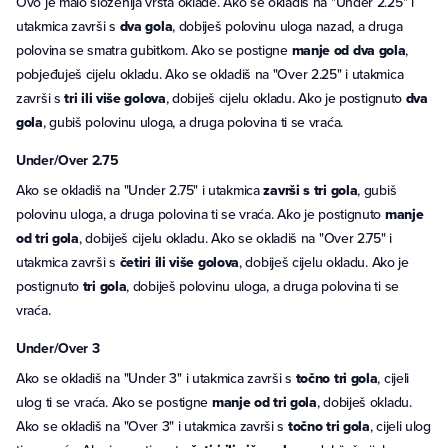
Ovo je malo složenija vrsta oklade. Ako se okladiš na "Under 2.25" i
utakmica završi s
dva gola
, dobiješ polovinu uloga nazad, a druga
polovina se smatra gubitkom. Ako se postigne
manje od dva gola
,
pobjeđuješ cijelu okladu. Ako se okladiš na "Over 2.25" i utakmica
završi s
tri ili više golova
, dobiješ cijelu okladu. Ako je postignuto
dva
gola
, gubiš polovinu uloga, a druga polovina ti se vraća.
Under/Over 2.75
Ako se okladiš na "Under 2.75" i utakmica
završi s tri gola
, gubiš
polovinu uloga, a druga polovina ti se vraća. Ako je postignuto
manje
od tri gola
, dobiješ cijelu okladu. Ako se okladiš na "Over 2.75" i
utakmica završi s
četiri ili više golova
, dobiješ cijelu okladu. Ako je
postignuto
tri gola
, dobiješ polovinu uloga, a druga polovina ti se
vraća.
Under/Over 3
Ako se okladiš na "Under 3" i utakmica završi s
točno tri gola
, cijeli
ulog ti se vraća. Ako se postigne
manje od tri gola
, dobiješ okladu.
Ako se okladiš na "Over 3" i utakmica završi s
točno tri gola
, cijeli ulog