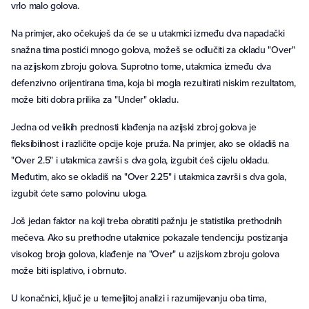
vrlo malo golova.
Na primjer, ako očekuješ da će se u utakmici između dva napadački
snažna tima postići mnogo golova, možeš se odlučiti za okladu "Over"
na azijskom zbroju golova. Suprotno tome, utakmica između dva
defenzivno orijentirana tima, koja bi mogla rezultirati niskim rezultatom,
može biti dobra prilika za "Under" okladu.
Jedna od velikih prednosti klađenja na azijski zbroj golova je
fleksibilnost i različite opcije koje pruža. Na primjer, ako se okladiš na
"Over 2.5" i utakmica završi s dva gola, izgubit ćeš cijelu okladu.
Međutim, ako se okladiš na "Over 2.25" i utakmica završi s dva gola,
izgubit ćete samo polovinu uloga.
Još jedan faktor na koji treba obratiti pažnju je statistika prethodnih
mečeva. Ako su prethodne utakmice pokazale tendenciju postizanja
visokog broja golova, klađenje na "Over" u azijskom zbroju golova
može biti isplativo, i obrnuto.
U konačnici, ključ je u temeljitoj analizi i razumijevanju oba tima,