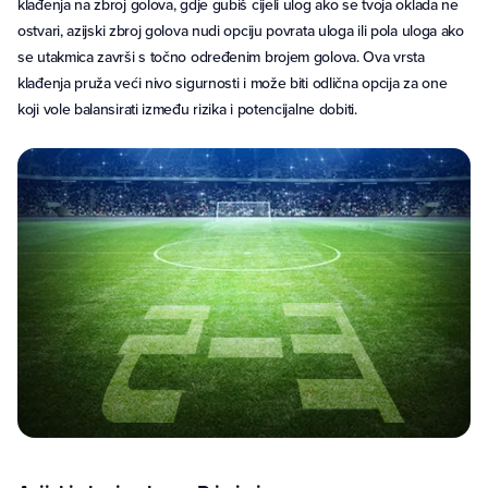
klađenja na zbroj golova, gdje gubiš cijeli ulog ako se tvoja oklada ne
ostvari, azijski zbroj golova nudi opciju povrata uloga ili pola uloga ako
se utakmica završi s točno određenim brojem golova. Ova vrsta
klađenja pruža veći nivo sigurnosti i može biti odlična opcija za one
koji vole balansirati između rizika i potencijalne dobiti.