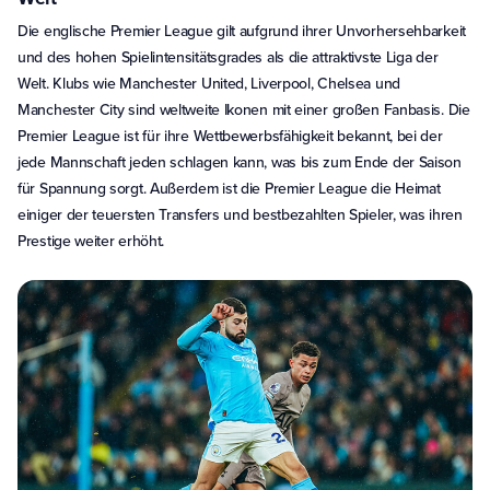
Die englische Premier League gilt aufgrund ihrer Unvorhersehbarkeit
und des hohen Spielintensitätsgrades als die attraktivste Liga der
Welt. Klubs wie Manchester United, Liverpool, Chelsea und
Manchester City sind weltweite Ikonen mit einer großen Fanbasis. Die
Premier League ist für ihre Wettbewerbsfähigkeit bekannt, bei der
jede Mannschaft jeden schlagen kann, was bis zum Ende der Saison
für Spannung sorgt. Außerdem ist die Premier League die Heimat
einiger der teuersten Transfers und bestbezahlten Spieler, was ihren
Prestige weiter erhöht.