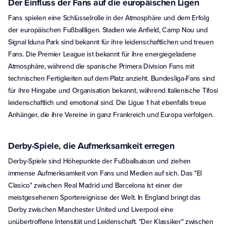
Der Einfluss der Fans auf die europäischen Ligen
Fans spielen eine Schlüsselrolle in der Atmosphäre und dem Erfolg
der europäischen Fußballligen. Stadien wie Anfield, Camp Nou und
Signal Iduna Park sind bekannt für ihre leidenschaftlichen und treuen
Fans. Die Premier League ist bekannt für ihre energiegeladene
Atmosphäre, während die spanische Primera Division Fans mit
technischen Fertigkeiten auf dem Platz anzieht. Bundesliga-Fans sind
für ihre Hingabe und Organisation bekannt, während italienische Tifosi
leidenschaftlich und emotional sind. Die Ligue 1 hat ebenfalls treue
Anhänger, die ihre Vereine in ganz Frankreich und Europa verfolgen.
Derby-Spiele, die Aufmerksamkeit erregen
Derby-Spiele sind Höhepunkte der Fußballsaison und ziehen
immense Aufmerksamkeit von Fans und Medien auf sich. Das "El
Clasico" zwischen Real Madrid und Barcelona ist einer der
meistgesehenen Sportereignisse der Welt. In England bringt das
Derby zwischen Manchester United und Liverpool eine
unübertroffene Intensität und Leidenschaft. "Der Klassiker" zwischen