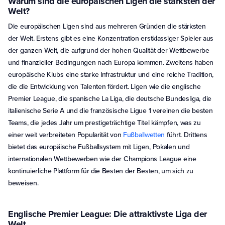
Warum sind die europäischen Ligen die stärksten der
Welt?
Die europäischen Ligen sind aus mehreren Gründen die stärksten
der Welt. Erstens gibt es eine Konzentration erstklassiger Spieler aus
der ganzen Welt, die aufgrund der hohen Qualität der Wettbewerbe
und finanzieller Bedingungen nach Europa kommen. Zweitens haben
europäische Klubs eine starke Infrastruktur und eine reiche Tradition,
die die Entwicklung von Talenten fördert. Ligen wie die englische
Premier League, die spanische La Liga, die deutsche Bundesliga, die
italienische Serie A und die französische Ligue 1 vereinen die besten
Teams, die jedes Jahr um prestigeträchtige Titel kämpfen, was zu
einer weit verbreiteten Popularität von
Fußballwetten
führt. Drittens
bietet das europäische Fußballsystem mit Ligen, Pokalen und
internationalen Wettbewerben wie der Champions League eine
kontinuierliche Plattform für die Besten der Besten, um sich zu
beweisen.
Englische Premier League: Die attraktivste Liga der
Welt