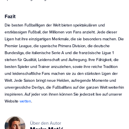
Fazit
Die besten Fußballligen der Welt bieten spektakulären und
erstklassigen Fußball, der Millionen von Fans anzieht. Jede dieser
Ligen hat ihre einzigartigen Merkmale, die sie besonders machen. Die
Premier League, die spanische Primera Division, die deutsche
Bundesliga, die italienische Serie A und die französische Ligue 1
stehen für Qualität, Leidenschaft und Aufregung. Ihre Fähigkeit, die
besten Spieler und Trainer anzuziehen, sowie ihre reiche Tradition
und leidenschaftliche Fans machen sie zu den stärksten Ligen der
Welt. Jede Saison bringt neue Helden, aufregende Momente und
unvergessliche Derbys, die Fußballfans auf der ganzen Welt weiterhin
inspirieren. Auf jeder von ihnen können Sie jederzeit live auf unserer
Website
wetten
.
Über den Autor