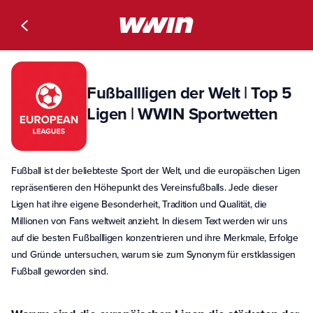
Fußballligen der Welt | Top 5
Ligen | WWIN Sportwetten
Fußball ist der beliebteste Sport der Welt, und die europäischen Ligen
repräsentieren den Höhepunkt des Vereinsfußballs. Jede dieser
Ligen hat ihre eigene Besonderheit, Tradition und Qualität, die
Millionen von Fans weltweit anzieht. In diesem Text werden wir uns
auf die besten Fußballligen konzentrieren und ihre Merkmale, Erfolge
und Gründe untersuchen, warum sie zum Synonym für erstklassigen
Fußball geworden sind.