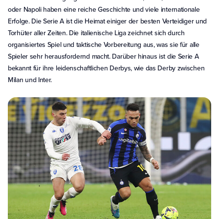
oder Napoli haben eine reiche Geschichte und viele internationale
Erfolge. Die Serie A ist die Heimat einiger der besten Verteidiger und
Torhüter aller Zeiten. Die italienische Liga zeichnet sich durch
organisiertes Spiel und taktische Vorbereitung aus, was sie für alle
Spieler sehr herausfordernd macht. Darüber hinaus ist die Serie A
bekannt für ihre leidenschaftlichen Derbys, wie das Derby zwischen
Milan und Inter.