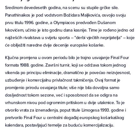
Sredinom devedesetih godina, na scenu su stupile grčke sile.
Panathinaikos je pod vodstvom Božidara Maljkovića, osvojio svoju
prvu titulu 1996. godine, a Olympiacos predvođen Dušanom
Ivkovićem, učinio je isto godinu dana kasnije. Time je rođeno jedno od
najžešćih rivalstava u svijetu sporta – "derbi vječitih neprijatelja“ – koje
će obilježiti naredne dvije decenije europske košarke.
Ključna promjena u ovom periodu bilo je trajno usvajanje Final Four
formata 1988. godine. Završni turnir, koji se održava tokom jednog
vikenda po principu eliminacije, dramatično je povećao neizvjesnost,
uzbuđenje i komercijalnu privlačnost takmičenja. Ovaj format je
promijenio prirodu osvajanja titule; više nije bila dovoljna samo
dosljednost tokom sezone, već i sposobnost da se odigra na
vrhunskom nivou pod ogromnim pritiskom u dvije utakmice. To je
otvorilo vrata za iznenađenja, poput titule Limogesa 1993. godine i
pretvorilo Final Four u centralni događaj europskog košarkaškog
kalendara, postavljajući temelje za buduću komercijalizaciju.