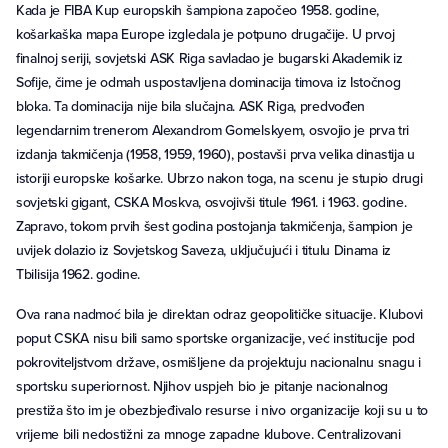
Kada je FIBA Kup europskih šampiona započeo 1958. godine,
košarkaška mapa Europe izgledala je potpuno drugačije. U prvoj
finalnoj seriji, sovjetski ASK Riga savladao je bugarski Akademik iz
Sofije, čime je odmah uspostavljena dominacija timova iz Istočnog
bloka. Ta dominacija nije bila slučajna. ASK Riga, predvođen
legendarnim trenerom Alexandrom Gomelskyem, osvojio je prva tri
izdanja takmičenja (1958, 1959, 1960), postavši prva velika dinastija u
istoriji europske košarke. Ubrzo nakon toga, na scenu je stupio drugi
sovjetski gigant, CSKA Moskva, osvojivši titule 1961. i 1963. godine.
Zapravo, tokom prvih šest godina postojanja takmičenja, šampion je
uvijek dolazio iz Sovjetskog Saveza, uključujući i titulu Dinama iz
Tbilisija 1962. godine.
Ova rana nadmoć bila je direktan odraz geopolitičke situacije. Klubovi
poput CSKA nisu bili samo sportske organizacije, već institucije pod
pokroviteljstvom države, osmišljene da projektuju nacionalnu snagu i
sportsku superiornost. Njihov uspjeh bio je pitanje nacionalnog
prestiža što im je obezbjeđivalo resurse i nivo organizacije koji su u to
vrijeme bili nedostižni za mnoge zapadne klubove. Centralizovani