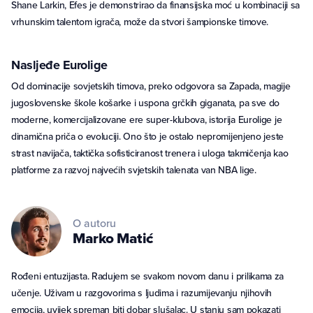
Shane Larkin, Efes je demonstrirao da finansijska moć u kombinaciji sa
vrhunskim talentom igrača, može da stvori šampionske timove.
Nasljeđe Eurolige
Od dominacije sovjetskih timova, preko odgovora sa Zapada, magije
jugoslovenske škole košarke i uspona grčkih giganata, pa sve do
moderne, komercijalizovane ere super-klubova, istorija Eurolige je
dinamična priča o evoluciji. Ono što je ostalo nepromijenjeno jeste
strast navijača, taktička sofisticiranost trenera i uloga takmičenja kao
platforme za razvoj najvećih svjetskih talenata van NBA lige.
O autoru
Marko
Matić
Rođeni entuzijasta. Radujem se svakom novom danu i prilikama za
učenje. Uživam u razgovorima s ljudima i razumijevanju njihovih
emocija, uvijek spreman biti dobar slušalac. U stanju sam pokazati