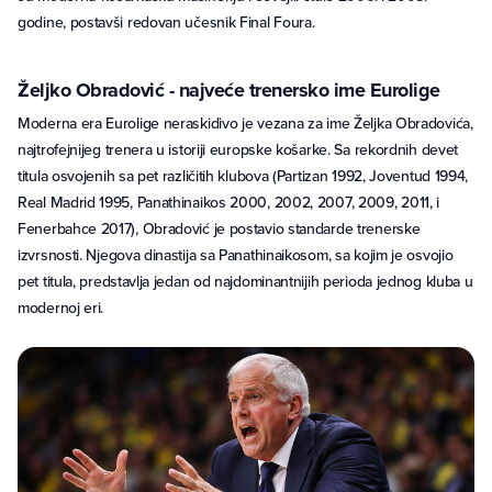
godine, postavši redovan učesnik Final Foura.
Željko Obradović - najveće trenersko ime Eurolige
Moderna era Eurolige neraskidivo je vezana za ime Željka Obradovića,
najtrofejnijeg trenera u istoriji europske košarke. Sa rekordnih devet
titula osvojenih sa pet različitih klubova (Partizan 1992, Joventud 1994,
Real Madrid 1995, Panathinaikos 2000, 2002, 2007, 2009, 2011, i
Fenerbahce 2017), Obradović je postavio standarde trenerske
izvrsnosti. Njegova dinastija sa Panathinaikosom, sa kojim je osvojio
pet titula, predstavlja jedan od najdominantnijih perioda jednog kluba u
modernoj eri.