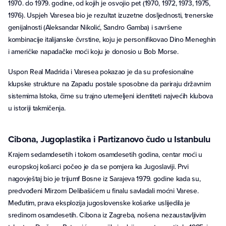
1970. do 1979. godine, od kojih je osvojio pet (1970, 1972, 1973, 1975,
1976). Uspjeh Varesea bio je rezultat izuzetne dosljednosti, trenerske
genijalnosti (Aleksandar Nikolić, Sandro Gamba) i savršene
kombinacije italijanske čvrstine, koju je personifikovao Dino Meneghin
i američke napadačke moći koju je donosio u Bob Morse.
Uspon Real Madrida i Varesea pokazao je da su profesionalne
klupske strukture na Zapadu postale sposobne da pariraju državnim
sistemima Istoka, čime su trajno utemeljeni identiteti najvećih klubova
u istoriji takmičenja.
Cibona, Jugoplastika i Partizanovo čudo u Istanbulu
Krajem sedamdesetih i tokom osamdesetih godina, centar moći u
europskoj košarci počeo je da se pomjera ka Jugoslaviji. Prvi
nagovještaj bio je trijumf Bosne iz Sarajeva 1979. godine kada su,
predvođeni Mirzom Delibašićem u finalu savladali moćni Varese.
Međutim, prava eksplozija jugoslovenske košarke uslijedila je
sredinom osamdesetih. Cibona iz Zagreba, nošena nezaustavljivim