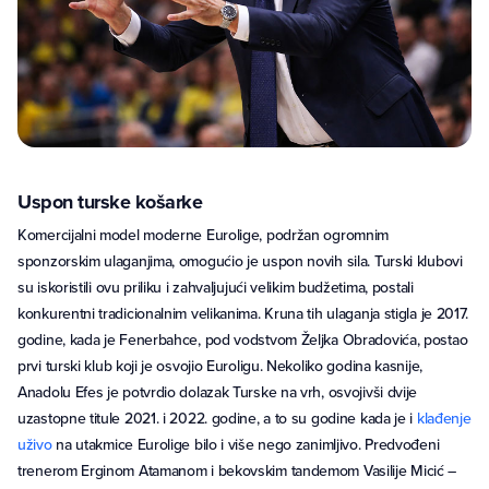
Uspon turske košarke
Komercijalni model moderne Eurolige, podržan ogromnim
sponzorskim ulaganjima, omogućio je uspon novih sila. Turski klubovi
su iskoristili ovu priliku i zahvaljujući velikim budžetima, postali
konkurentni tradicionalnim velikanima. Kruna tih ulaganja stigla je 2017.
godine, kada je Fenerbahce, pod vodstvom Željka Obradovića, postao
prvi turski klub koji je osvojio Euroligu. Nekoliko godina kasnije,
Anadolu Efes je potvrdio dolazak Turske na vrh, osvojivši dvije
uzastopne titule 2021. i 2022. godine, a to su godine kada je i
klađenje
uživo
na utakmice Eurolige bilo i više nego zanimljivo. Predvođeni
trenerom Erginom Atamanom i bekovskim tandemom Vasilije Micić –