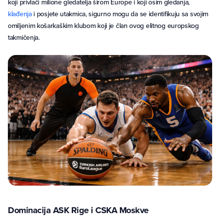
koji privlači milione gledatelja širom Europe i koji osim gledanja,
klađenja
i posjete utakmica, sigurno mogu da se identifikuju sa svojim
omiljenim košarkaškim klubom koji je član ovog elitnog europskog
takmičenja.
Dominacija ASK Rige i CSKA Moskve