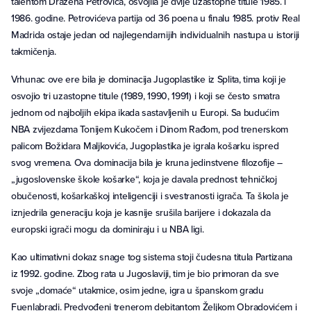
talentom Dražena Petrovića, osvojila je dvije uzastopne titule 1985. i
1986. godine. Petrovićeva partija od 36 poena u finalu 1985. protiv Real
Madrida ostaje jedan od najlegendarnijih individualnih nastupa u istoriji
takmičenja.
Vrhunac ove ere bila je dominacija Jugoplastike iz Splita, tima koji je
osvojio tri uzastopne titule (1989, 1990, 1991) i koji se često smatra
jednom od najboljih ekipa ikada sastavljenih u Europi. Sa budućim
NBA zvijezdama Tonijem Kukočem i Dinom Rađom, pod trenerskom
palicom Božidara Maljkovića, Jugoplastika je igrala košarku ispred
svog vremena. Ova dominacija bila je kruna jedinstvene filozofije –
„jugoslovenske škole košarke“, koja je davala prednost tehničkoj
obučenosti, košarkaškoj inteligenciji i svestranosti igrača. Ta škola je
iznjedrila generaciju koja je kasnije srušila barijere i dokazala da
europski igrači mogu da dominiraju i u NBA ligi.
Kao ultimativni dokaz snage tog sistema stoji čudesna titula Partizana
iz 1992. godine. Zbog rata u Jugoslaviji, tim je bio primoran da sve
svoje „domaće“ utakmice, osim jedne, igra u španskom gradu
Fuenlabradi. Predvođeni trenerom debitantom Željkom Obradovićem i