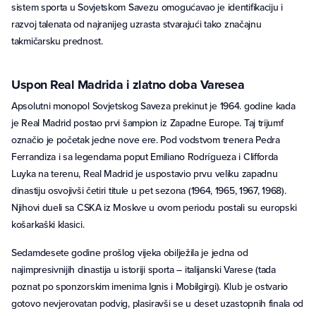
sistem sporta u Sovjetskom Savezu omogućavao je identifikaciju i
razvoj talenata od najranijeg uzrasta stvarajući tako značajnu
takmičarsku prednost.
Uspon Real Madrida i zlatno doba Varesea
Apsolutni monopol Sovjetskog Saveza prekinut je 1964. godine kada
je Real Madrid postao prvi šampion iz Zapadne Europe. Taj trijumf
označio je početak jedne nove ere. Pod vodstvom trenera Pedra
Ferrandiza i sa legendama poput Emiliano Rodrígueza i Clifforda
Luyka na terenu, Real Madrid je uspostavio prvu veliku zapadnu
dinastiju osvojivši četiri titule u pet sezona (1964, 1965, 1967, 1968).
Njihovi dueli sa CSKA iz Moskve u ovom periodu postali su europski
košarkaški klasici.
Sedamdesete godine prošlog vijeka obilježila je jedna od
najimpresivnijih dinastija u istoriji sporta – italijanski Varese (tada
poznat po sponzorskim imenima Ignis i Mobilgirgi). Klub je ostvario
gotovo nevjerovatan podvig, plasiravši se u deset uzastopnih finala od