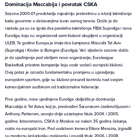
Dominacija Maccabija i povratak CSKA
Sezona 2000-01 predstavlja najvažniju prekretnicu u istoriji takmičenja
kada govorimo o dešavanjima izvan samog terena. Došlo je do
raskola, pa su se igrala dva paralelna takmičenja: FIBA Suproliga i nova
Euroliga, koju su organizovali sami klubovi okupljeni u organizaciji
ULEB. Te godine Europa je imala dva šampiona: Maccabi Tel Aviv
(Suproliga) i Kinder iz Bologne (Euroliga). Već sljedeće sezone došlo
je do ujedinjenja pod okriljem nove organizacije, Euroleague
Basketball, privatne kompanije koju vode vodeći europski klubovi.
Ovaj potez je označio fundamentalnu promjenu u upravljanju
europskim sportom, gdje su klubovi preuzeli kontrolu nad svojom
komercijalnom sudbinom od tradicionalne federacije.
Prve godine, nove ujedinjene Eurolige obilježila je dominacija
Maccabija iz Tel Aviva, koji je, predvođen Šarunasom Jasikevičijusom i
Anthony Parkerom, osvojio dvije uzastopne titule 2004. i 2005.
godine. Istovremeno, CSKA iz Moskve se nakon 35 godina čekanja,
vratio na europski tron. Pod vodstvom trenera Ettore Messina, izgradili
su modernu košarkašku mašineriju i osvojili titule 2006. i 2008.