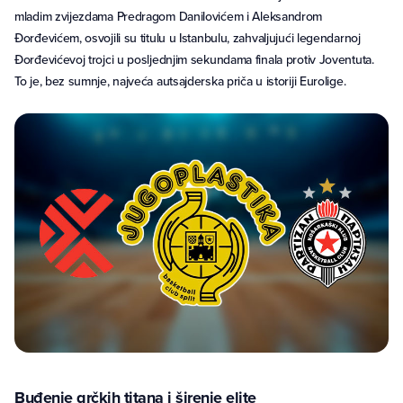
mladim zvijezdama Predragom Danilovićem i Aleksandrom
Đorđevićem, osvojili su titulu u Istanbulu, zahvaljujući legendarnoj
Đorđevićevoj trojci u posljednjim sekundama finala protiv Joventuta.
To je, bez sumnje, najveća autsajderska priča u istoriji Eurolige.
Buđenje grčkih titana i širenje elite